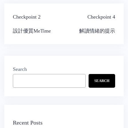
Post
Checkpoint 2
Checkpoint 4
navigation
設計優質MeTime
解讀情緒的提示
Search
SEARCH
Recent Posts